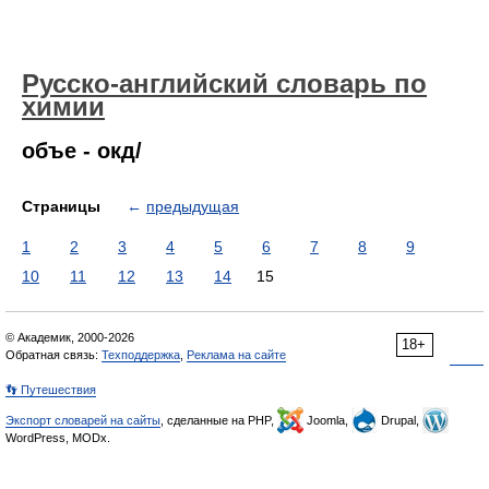
Русско-английский словарь по
химии
объе - окд/
Страницы
←
предыдущая
1
2
3
4
5
6
7
8
9
10
11
12
13
14
15
© Академик, 2000-2026
18+
Обратная связь:
Техподдержка
,
Реклама на сайте
👣 Путешествия
Экспорт словарей на сайты
, сделанные на PHP,
Joomla,
Drupal,
WordPress, MODx.